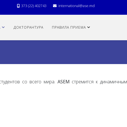
373 (22) 402743
international@ase.md
А
ДОКТОРАНТУРА
ПРАВИЛА ПРИЕМА
тудентов со всего мира.
ASEM
стремится к динамичны